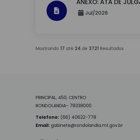
ANEXO: ATA DE JUL
Jul/2026
Mostrando
17
até
24
de
3721
Resultados
PRINCIPAL, 450, CENTRO
RONDOLANDIA- 78338000
Telefone:
(66) 40622-778
Email:
gabinete@rondolandia.mt.gov.br