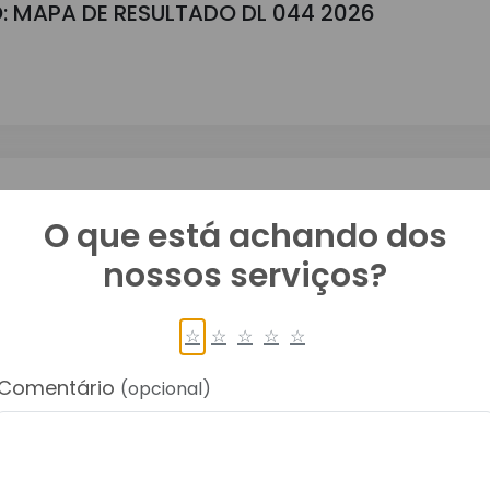
: MAPA DE RESULTADO DL 044 2026
GAMENTO DL 044 2026
O que está achando dos
nossos serviços?
☆
☆
☆
☆
☆
Comentário
(opcional)
: MAPA DE RESULTADO DL 045 2026