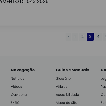
GAMENTO DL 043 2026
‹
1
2
3
4
Navegação
Guias e Manuais
Do
Notícias
Glossário
Leg
Vídeos
VLibras
Pu
Ouvidoria
Acessibilidade
Con
E-SIC
Mapa do Site
Edi