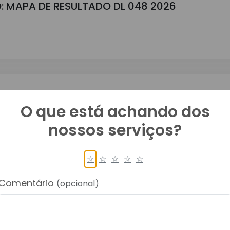
: MAPA DE RESULTADO DL 048 2026
GAMENTO DL 048 2026
O que está achando dos
nossos serviços?
☆
☆
☆
☆
☆
Comentário
(opcional)
A: TERMO DE REFERENCIA DL 049 2026