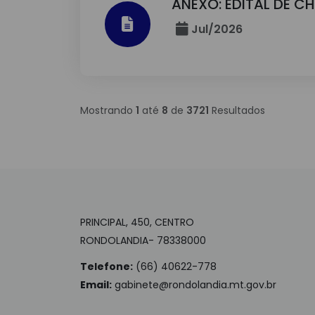
ANEXO: EDITAL DE C
Jul/2026
Mostrando
1
até
8
de
3721
Resultados
PRINCIPAL, 450, CENTRO
RONDOLANDIA- 78338000
Telefone:
(66) 40622-778
Email:
gabinete@rondolandia.mt.gov.br