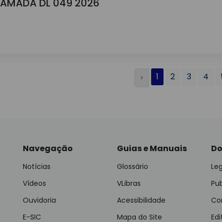
HAMADA DL 049 2026
1
2
3
4
‹
Navegação
Guias e Manuais
Do
Notícias
Glossário
Leg
Vídeos
VLibras
Pu
Ouvidoria
Acessibilidade
Con
E-SIC
Mapa do Site
Edi