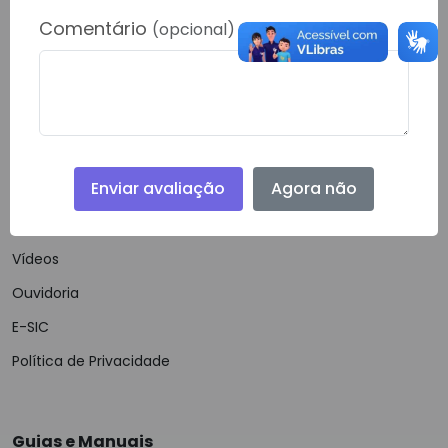
RONDOLANDIA- 78338000
Comentário
(opcional)
Telefone:
(66) 40622-778
Email:
gabinete@rondolandia.mt.gov.br
Enviar avaliação
Agora não
Navegação
Notícias
Vídeos
Ouvidoria
E-SIC
Política de Privacidade
Guias e Manuais