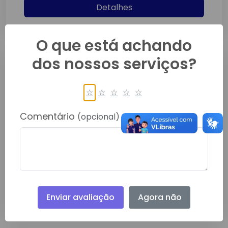
Detalhes
O que está achando
dos nossos serviços?
☆
☆
☆
☆
☆
Comentário
(opcional)
EDITAL DE DISPENSA DE
LICITAÇÃO: EDITAL-AVISO-
PROPOSTA PREÇOS DL 039 2026
Jun/2026
Detalhes
Enviar avaliação
Agora não