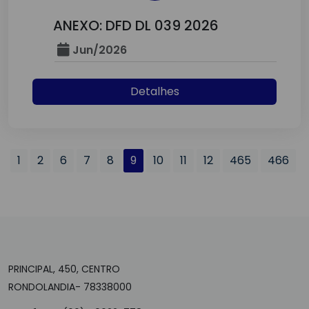
ANEXO: DFD DL 039 2026
Jun/2026
Detalhes
1
2
6
7
8
9
10
11
12
465
466
PRINCIPAL, 450, CENTRO
RONDOLANDIA- 78338000