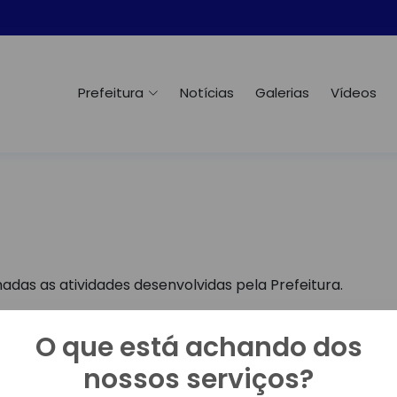
Prefeitura
Notícias
Galerias
Vídeos
adas as atividades desenvolvidas pela Prefeitura.
O que está achando dos
nossos serviços?
Nenhuma pergunta frequente cadastrada.