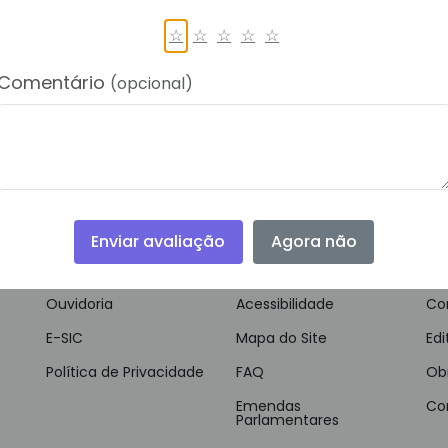
☆
☆
☆
☆
☆
Comentário
(opcional)
Navegação
Guias e Manuais
Do
Notícias
Glossário
Leg
Enviar avaliação
Agora não
Vídeos
VLibras
Pu
Ouvidoria
Acessibilidade
Con
E-SIC
Mapa do Site
Edi
Política de Privacidade
FAQ
Ob
Emendas
Co
Parlamentares