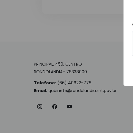
PRINCIPAL, 450, CENTRO
RONDOLANDIA- 78338000
Telefone:
(66) 40622-778
Email:
gabinete@rondolandia.mt.gov.br