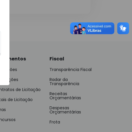
cumentos
Fiscal
islações
Transparência Fiscal
blicações
Radar da
Transparência
tratos de Licitação
Receitas
Orçamentárias
tais de Licitação
Despesas
ras
Orçamentárias
ncursos
Frota