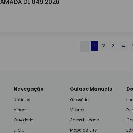
HAMADA DL 049 2026
1
2
3
4
‹
Navegação
Guias e Manuais
Do
Notícias
Glossário
Leg
Vídeos
VLibras
Pu
Ouvidoria
Acessibilidade
Con
E-SIC
Mapa do Site
Edi