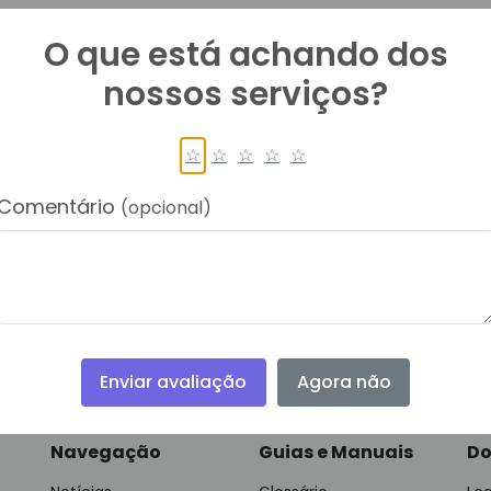
O que está achando dos
nossos serviços?
☆
☆
☆
☆
☆
Comentário
(opcional)
alquíria Candeias
retária de Assistência Social
Enviar avaliação
Agora não
Navegação
Guias e Manuais
Do