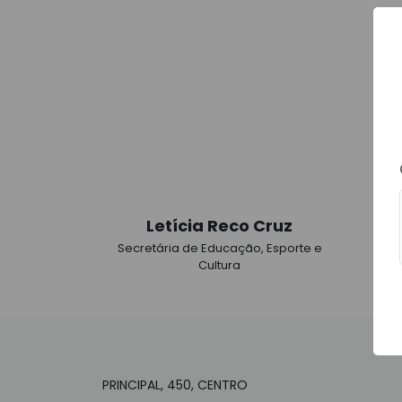
Letícia Reco Cruz
V
Secretária de Educação, Esporte e
Sec
Cultura
PRINCIPAL, 450, CENTRO