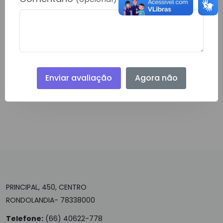
• Pressionar Alt + 3 em qualquer
página do portal leva diretamente
à busca interna.
• Pressionar Alt + 4 em qualquer
página do portal leva diretamente
ao rodapé da página.
Enviar avaliação
Agora não
PRINCIPAL, 450, CENTRO
RONDOLANDIA- 78338000
Telefone:
(66) 40622-778