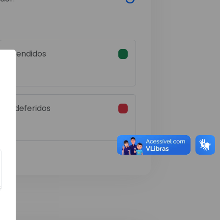
Atendidos
0
Indeferidos
0