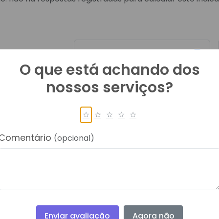
Recebidos
O que está achando dos
0
nossos serviços?
Deferidos
☆
☆
☆
☆
☆
0
Comentário
(opcional)
Enviar avaliação
Agora não