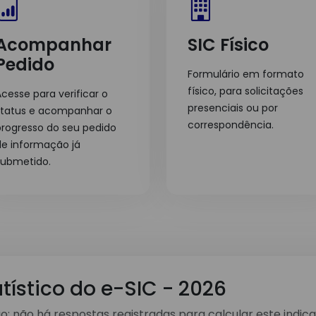
Acompanhar
SIC Físico
Pedido
Formulário em formato
físico, para solicitações
cesse para verificar o
presenciais ou por
status e acompanhar o
correspondência.
progresso do seu pedido
de informação já
submetido.
atístico do e-SIC - 2026
: não há respostas registradas para calcular este indica