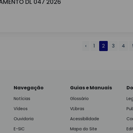
GAMENTO DL 047 2026
‹
1
2
3
4
Navegação
Guias e Manuais
Do
Notícias
Glossário
Leg
Vídeos
VLibras
Pu
Ouvidoria
Acessibilidade
Con
E-SIC
Mapa do Site
Edi