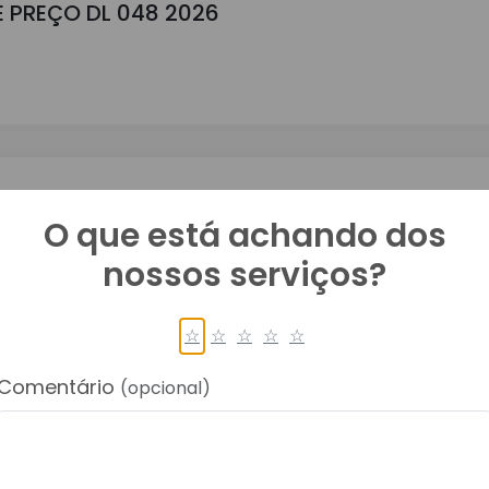
E PREÇO DL 048 2026
HAMADA DL 048 2026
O que está achando dos
nossos serviços?
☆
☆
☆
☆
☆
Comentário
(opcional)
: MAPA DE RESULTADO FINAL DL 046 2026