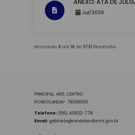
ANEXO: ATA DE JUL
Jul/2026
Mostrando
9
até
16
de
3721
Resultados
PRINCIPAL, 450, CENTRO
RONDOLANDIA- 78338000
Telefone:
(66) 40622-778
Email:
gabinete@rondolandia.mt.gov.br