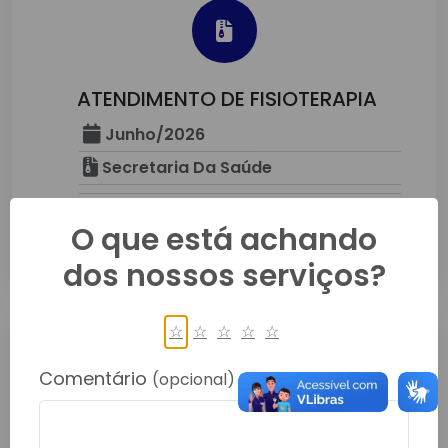
ATENDIMENTO DE FISIOTERAPIA
Junho/2026
Secretaria Da Saúde
O que está achando
Detalhes
dos nossos serviços?
☆
☆
☆
☆
☆
Comentário
(opcional)