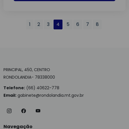
1
2
3
4
5
6
7
8
PRINCIPAL, 450, CENTRO
RONDOLANDIA- 78338000
Telefone:
(66) 40622-778
Email:
gabinete@rondolandia.mt.gov.br
Navegação