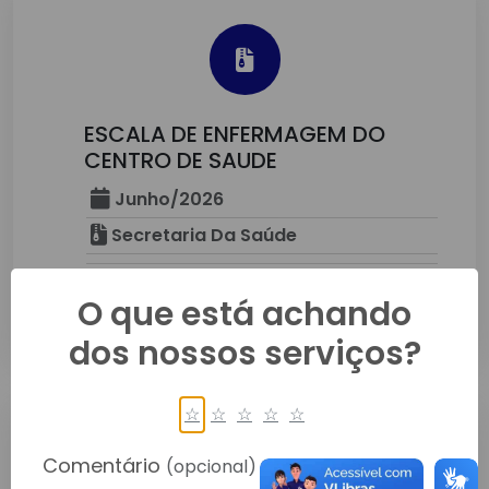
ESCALA DE ENFERMAGEM DO
CENTRO DE SAUDE
Junho/2026
Secretaria Da Saúde
O que está achando
Detalhes
dos nossos serviços?
☆
☆
☆
☆
☆
Comentário
(opcional)