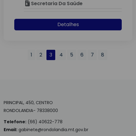
Secretaria Da Saúde
Detalhes
1
2
3
4
5
6
7
8
PRINCIPAL, 450, CENTRO
RONDOLANDIA- 78338000
Telefone:
(66) 40622-778
Email:
gabinete@rondolandia.mt.gov.br