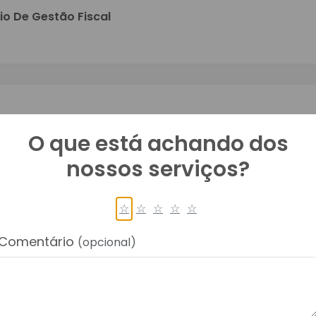
io De Gestão Fiscal
O que está achando dos
os Orçamentários
nossos serviços?
☆
☆
☆
☆
☆
Comentário
(opcional)
s Orçamentários