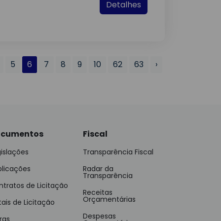
Detalhes
5
6
7
8
9
10
62
63
›
cumentos
Fiscal
islações
Transparência Fiscal
blicações
Radar da
Transparência
tratos de Licitação
Receitas
Orçamentárias
tais de Licitação
Despesas
ras