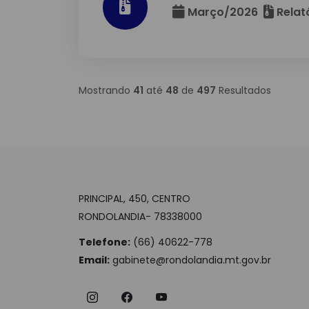
Março/2026
Relat
Mostrando
41
até
48
de
497
Resultados
PRINCIPAL, 450, CENTRO
RONDOLANDIA- 78338000
Telefone:
(66) 40622-778
Email:
gabinete@rondolandia.mt.gov.br