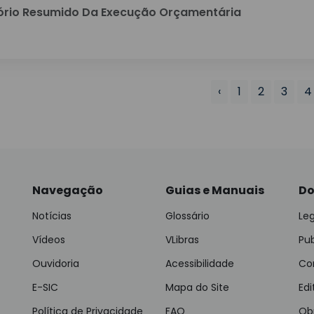
ório Resumido Da Execução Orçamentária
‹
1
2
3
4
Navegação
Guias e Manuais
Do
Notícias
Glossário
Leg
Vídeos
VLibras
Pu
Ouvidoria
Acessibilidade
Con
E-SIC
Mapa do Site
Edi
Política de Privacidade
FAQ
Ob