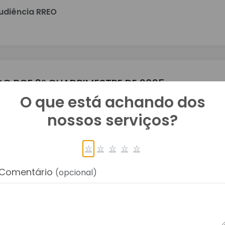
udiência RREO
DO RGF 3º QUADRIMESTRE DE 2025
O que está achando dos
udiência RGF
nossos serviços?
☆
☆
☆
☆
☆
Comentário
 DO BALANÇO ANUAL DE 2025
(opcional)
udiência Balanço Orçamentário