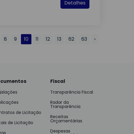
Detalhes
8
9
10
11
12
13
62
63
›
cumentos
Fiscal
islações
Transparência Fiscal
blicações
Radar da
Transparência
tratos de Licitação
Receitas
Orçamentárias
tais de Licitação
Despesas
ras