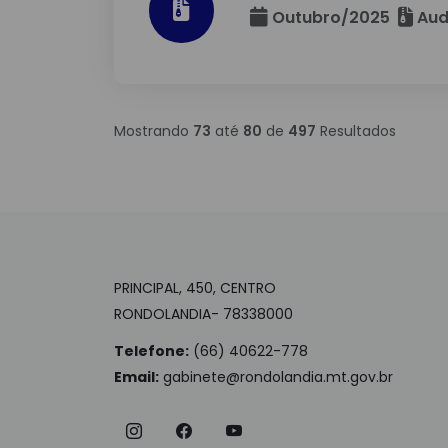
Outubro/2025
Aud
Mostrando
73
até
80
de
497
Resultados
PRINCIPAL, 450, CENTRO
RONDOLANDIA- 78338000
Telefone:
(66) 40622-778
Email:
gabinete@rondolandia.mt.gov.br