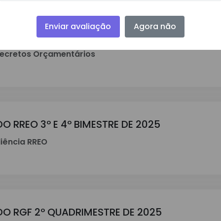
Enviar avaliação
Agora não
ecretos Orçamentários
O RREO 3º E 4º BIMESTRE DE 2025
iência RREO
DO RGF 2º QUADRIMESTRE DE 2025