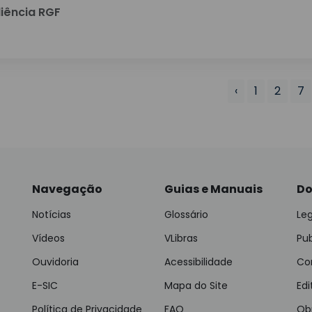
iência RGF
‹
1
2
7
Navegação
Guias e Manuais
Do
Notícias
Glossário
Leg
Vídeos
VLibras
Pu
Ouvidoria
Acessibilidade
Con
E-SIC
Mapa do Site
Edi
Política de Privacidade
FAQ
Ob