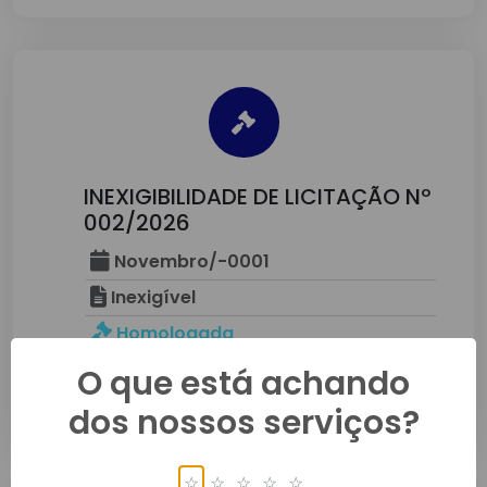
INEXIGIBILIDADE DE LICITAÇÃO Nº
002/2026
Novembro/-0001
Inexigível
Homologada
O que está achando
Detalhes
dos nossos serviços?
☆
☆
☆
☆
☆