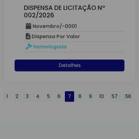
DISPENSA DE LICITAÇÃO Nº
002/2026
Novembro/-0001
Dispensa Por Valor
Homologada
Detalhes
1
2
3
4
5
6
7
8
9
10
57
58