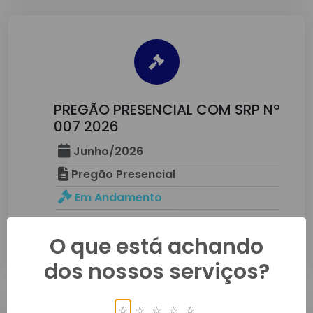
PREGÃO PRESENCIAL COM SRP Nº
007 2026
Junho/2026
Pregão Presencial
Em Andamento
Detalhes
O que está achando
dos nossos serviços?
☆
☆
☆
☆
☆