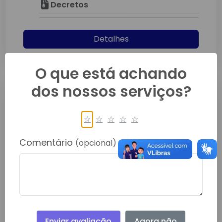
Decretos
Detalhes
O que está achando
dos nossos serviços?
☆
☆
☆
☆
☆
Comentário
(opcional)
DECRETO Nº 304-2024
Setembro/2024
Decretos
Detalhes
Enviar avaliação
Agora não