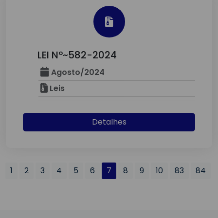
LEI Nº~582-2024
Agosto/2024
Leis
Detalhes
1
2
3
4
5
6
7
8
9
10
83
84