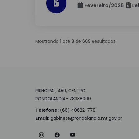
Fevereiro/2025
Le
Mostrando
1
até
8
de
669
Resultados
PRINCIPAL, 450, CENTRO
RONDOLANDIA- 78338000
Telefone:
(66) 40622-778
Email:
gabinete@rondolandia.mt.gov.br