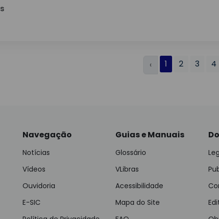
is
1
2
3
4
‹
Navegação
Guias e Manuais
Do
Notícias
Glossário
Leg
Vídeos
VLibras
Pu
Ouvidoria
Acessibilidade
Con
E-SIC
Mapa do Site
Edi