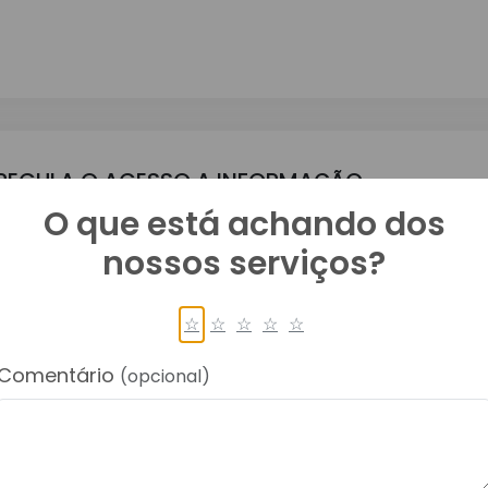
- REGULA O ACESSO A INFORMAÇÃO
O que está achando dos
Acesso À Informação (LAI)
nossos serviços?
☆
☆
☆
☆
☆
O A INFORMAÇÃO
Comentário
(opcional)
Acesso À Informação (LAI)