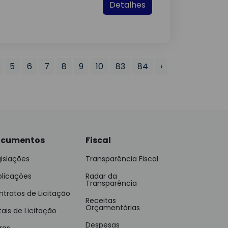
Detalhes
5
6
7
8
9
10
83
84
›
cumentos
Fiscal
islações
Transparência Fiscal
blicações
Radar da
Transparência
tratos de Licitação
Receitas
Orçamentárias
tais de Licitação
Despesas