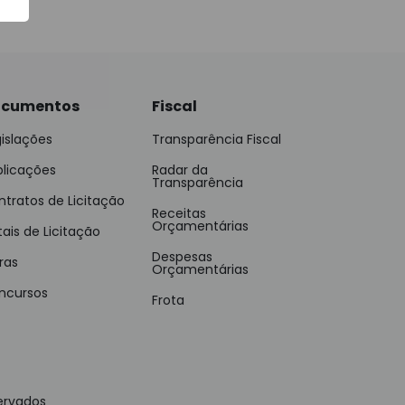
cumentos
Fiscal
islações
Transparência Fiscal
blicações
Radar da
Transparência
tratos de Licitação
Receitas
Orçamentárias
tais de Licitação
Despesas
ras
Orçamentárias
ncursos
Frota
ervados