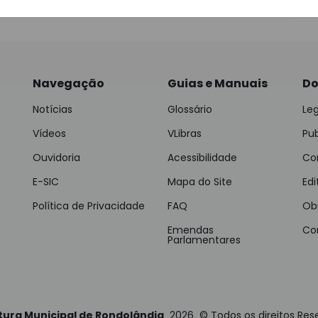
Navegação
Guias e Manuais
Do
Notícias
Glossário
Leg
Vídeos
VLibras
Pu
Ouvidoria
Acessibilidade
Con
E-SIC
Mapa do Site
Edi
Política de Privacidade
FAQ
Ob
Emendas
Co
Parlamentares
tura Municipal de Rondolândia
2026
©
Todos os direitos Res