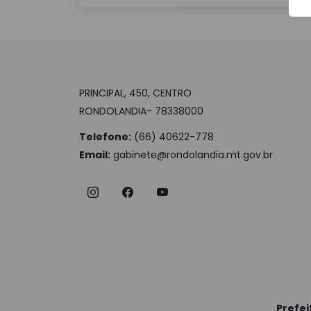
PRINCIPAL, 450, CENTRO
RONDOLANDIA- 78338000
Telefone:
(66) 40622-778
Email:
gabinete@rondolandia.mt.gov.br
Prefei