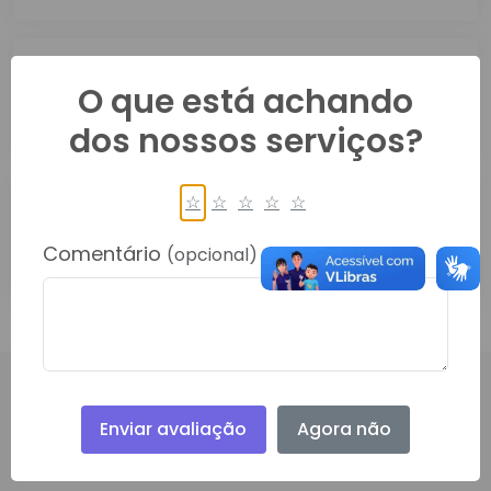
AUDIÊNCIA PÚBLICA TRANSPORTE
O que está achando
E...
há 3 semanas
dos nossos serviços?
☆
☆
☆
☆
☆
Sudeco parabeniza o
município...
Comentário
(opcional)
há 2 anos
Enviar avaliação
Agora não
PRINCIPAL, 450, CENTRO
RONDOLANDIA- 78338000