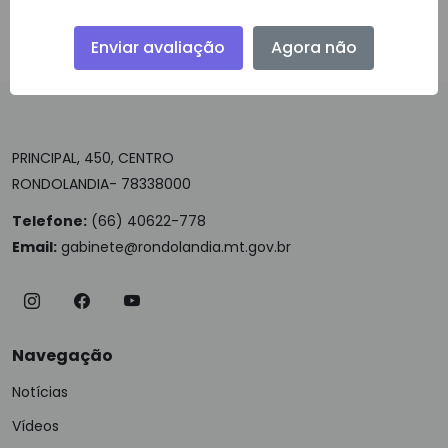
Campos com [
*
] são obrigatórios
Enviar avaliação
Agora não
PRINCIPAL, 450, CENTRO
RONDOLANDIA- 78338000
Telefone:
(66) 40622-778
Email:
gabinete@rondolandia.mt.gov.br
Navegação
Notícias
Vídeos