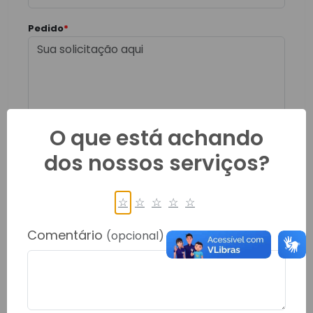
Pedido
*
O que está achando
Anexo (opcional)
dos nossos serviços?
Limite de tamanho para arquivos: 8MB
☆
☆
☆
☆
☆
Comentário
(opcional)
Enviar Pedido