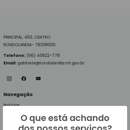
PRINCIPAL, 450, CENTRO
RONDOLANDIA- 78338000
Telefone:
(66) 40622-778
Email:
gabinete@rondolandia.mt.gov.br
Navegação
Notícias
Vídeos
O que está achando
Ouvidoria
dos nossos serviços?