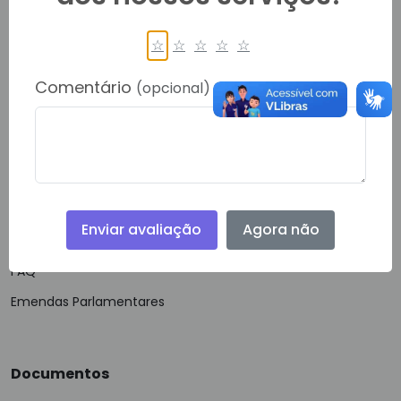
E-SIC
☆
☆
☆
☆
☆
Política de Privacidade
Comentário
(opcional)
Guias e Manuais
Glossário
VLibras
Acessibilidade
Enviar avaliação
Agora não
Mapa do Site
FAQ
Emendas Parlamentares
Documentos