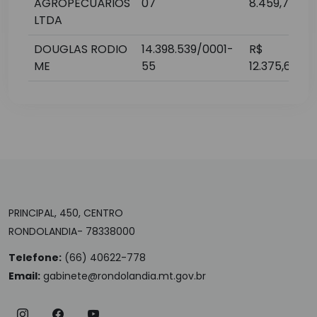
AGROPECUÁRIOS
07
8.459,70
LTDA
DOUGLAS RODIO
14.398.539/0001-
R$
j
ME
55
12.375,65
PRINCIPAL, 450, CENTRO
RONDOLANDIA- 78338000
Telefone:
(66) 40622-778
Email:
gabinete@rondolandia.mt.gov.br