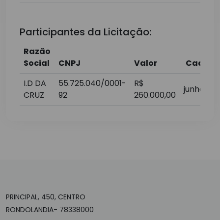
Participantes da Licitação:
Razão
Social
CNPJ
Valor
Cadast
I.D DA
55.725.040/0001-
R$
junho/20
CRUZ
92
260.000,00
PRINCIPAL, 450, CENTRO
RONDOLANDIA- 78338000