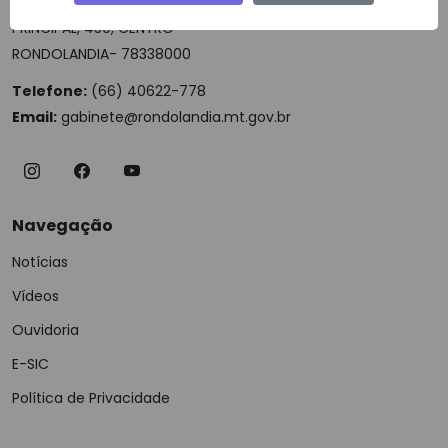
PRINCIPAL, 450, CENTRO
RONDOLANDIA- 78338000
Telefone:
(66) 40622-778
Email:
gabinete@rondolandia.mt.gov.br
Navegação
Notícias
Vídeos
Ouvidoria
E-SIC
Política de Privacidade