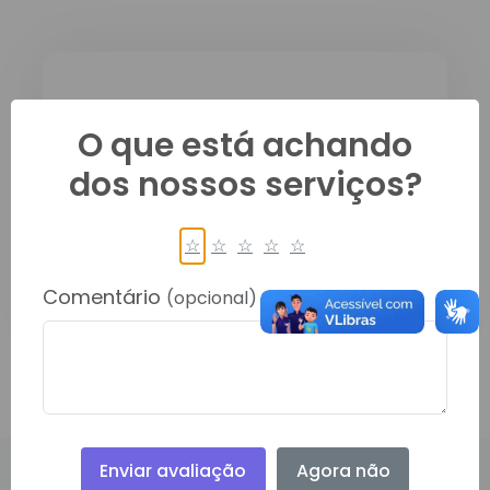
Descrição do
O que está achando
Documento:
dos nossos serviços?
ESCALA VIGIA DA UNIDADE BÁSICA
DE SAUDE HUERVETON BRUNO DA
☆
☆
☆
☆
☆
SILVA - JULHO
Comentário
(opcional)
Enviar avaliação
Agora não