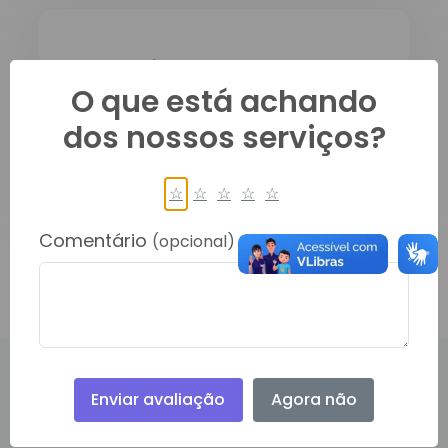
Descrição do
Documento:
O que está achando
dos nossos serviços?
ESCALA DE ENFERMAGEM DO
CENTRO DE SAUDE - JULHO
☆
☆
☆
☆
☆
Comentário
(opcional)
Enviar avaliação
Agora não
PRINCIPAL, 450, CENTRO
RONDOLANDIA- 78338000