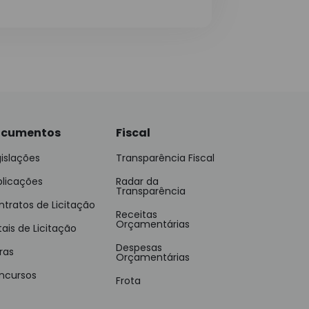
cumentos
Fiscal
islações
Transparência Fiscal
blicações
Radar da
Transparência
tratos de Licitação
Receitas
Orçamentárias
tais de Licitação
Despesas
ras
Orçamentárias
ncursos
Frota