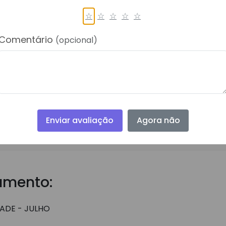
☆
☆
☆
☆
☆
Comentário
(opcional)
Download do Arquivo
Enviar avaliação
Agora não
umento:
ADE - JULHO