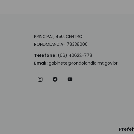
PRINCIPAL, 450, CENTRO
RONDOLANDIA- 78338000
Telefone:
(66) 40622-778
Email:
gabinete@rondolandia.mt.gov.br
Prefei