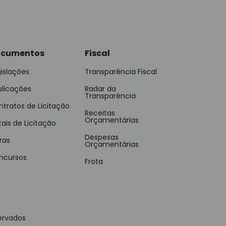
cumentos
Fiscal
islações
Transparência Fiscal
blicações
Radar da
Transparência
tratos de Licitação
Receitas
Orçamentárias
tais de Licitação
Despesas
ras
Orçamentárias
ncursos
Frota
ervados