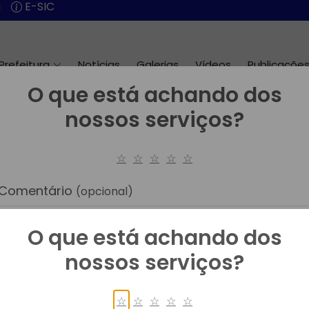
O que está achando dos
nossos serviços?
☆
☆
☆
☆
☆