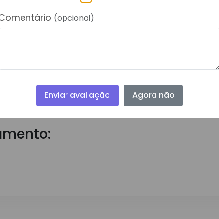
Comentário
(opcional)
Enviar avaliação
Agora não
umento: