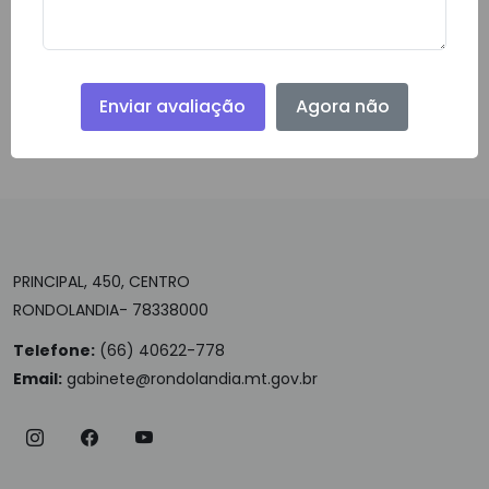
Enviar avaliação
Agora não
Download do Arquivo
PRINCIPAL, 450, CENTRO
RONDOLANDIA- 78338000
Telefone:
(66) 40622-778
Email:
gabinete@rondolandia.mt.gov.br