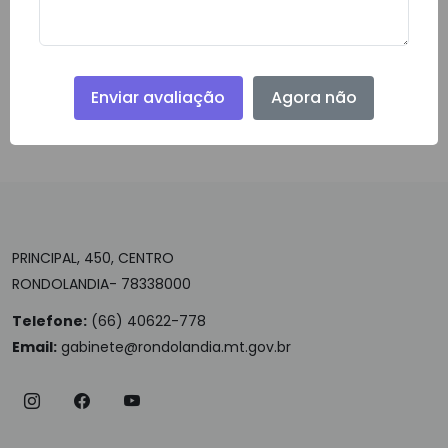
Enviar avaliação
Agora não
Download do Arquivo
PRINCIPAL, 450, CENTRO
RONDOLANDIA- 78338000
Telefone:
(66) 40622-778
Email:
gabinete@rondolandia.mt.gov.br